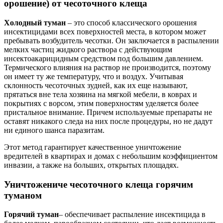
орошение) от чесоточного клеща
Холодный туман
– это способ классического орошения
инсектицидами всех поверхностей места, в котором может
пребывать возбудитель чесотки. Он заключается в распылении
мелких частиц жидкого раствора с действующим
инсектоакарицидным средством под большим давлением.
Термического влияния на раствор не производится, поэтому
он имеет ту же температуру, что и воздух. Учитывая
склонность чесоточных зудней, как их еще называют,
прятаться вне тела хозяина на мягкой мебели, в коврах и
покрытиях с ворсом, этим поверхностям уделяется более
пристальное внимание. Причем используемые препараты не
оставят никакого следа на них после процедуры, но не дадут
ни единого шанса паразитам.
Этот метод гарантирует качественное уничтожение
вредителей в квартирах и домах с небольшим коэффициентом
инвазии, а также на больших, открытых площадях.
Уничтожениче чесоточного клеща горячим
туманом
Горячий туман
– обеспечивает распыление инсектицида в