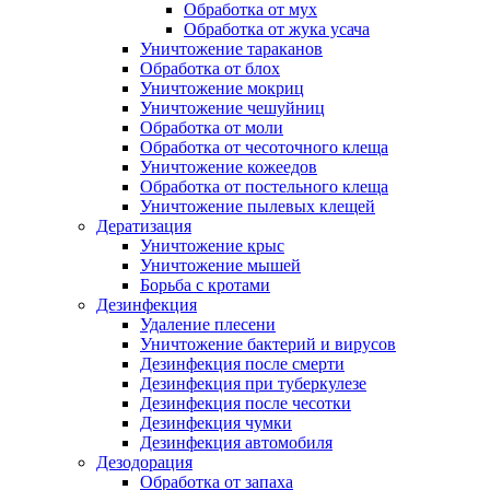
Обработка от мух
Обработка от жука усача
Уничтожение тараканов
Обработка от блох
Уничтожение мокриц
Уничтожение чешуйниц
Обработка от моли
Обработка от чесоточного клеща
Уничтожение кожеедов
Обработка от постельного клеща
Уничтожение пылевых клещей
Дератизация
Уничтожение крыс
Уничтожение мышей
Борьба с кротами
Дезинфекция
Удаление плесени
Уничтожение бактерий и вирусов
Дезинфекция после смерти
Дезинфекция при туберкулезе
Дезинфекция после чесотки
Дезинфекция чумки
Дезинфекция автомобиля
Дезодорация
Обработка от запаха