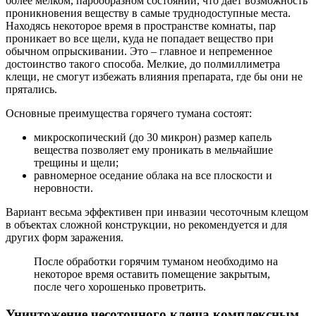
более мелком, парообразном состоянии, что дает возможность
проникновения веществу в самые труднодоступные места.
Находясь некоторое время в пространстве комнаты, пар
проникает во все щели, куда не попадает вещество при
обычном опрыскивании. Это – главное и непременное
достоинство такого способа. Мелкие, до полмиллиметра
клещи, не смогут избежать влияния препарата, где бы они не
прятались.
Основные преимущества горячего тумана состоят:
микроскопический (до 30 микрон) размер капель
вещества позволяет ему проникать в мельчайшие
трещины и щели;
равномерное оседание облака на все плоскости и
неровности.
Вариант весьма эффективен при инвазии чесоточным клещом
в объектах сложной конструкции, но рекомендуется и для
других форм заражения.
После обработки горячим туманом необходимо на
некоторое время оставить помещение закрытым,
после чего хорошенько проветрить.
Уничтожение чесоточного клеща комплексным